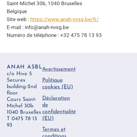
Saint-Michel 30b, 1040 Bruxelles
Belgique
Site web :
https://www.anah-nvsg.be/fr/
E-mail :
info@
anah-nvsg.be
Numéro de téléphone : +32 475 78 13 93
ANAH ASBL
Avertissement
c/o Hive 5
Securex
Politique
building-2nd
cookies (EU)
floor
Déclaration
Cours Saint-
de
Michel 30b
confidentialité
1040 Bruxelles
(EU)
T 0475 78 13
93
Termes et
conditions