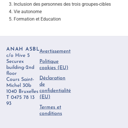
Inclusion des personnes des trois groupes-cibles
Vie autonome
Formation et Education
ANAH ASBL
Avertissement
c/o Hive 5
Securex
Politique
building-2nd
cookies (EU)
floor
Déclaration
Cours Saint-
de
Michel 30b
confidentialité
1040 Bruxelles
(EU)
T 0475 78 13
93
Termes et
conditions