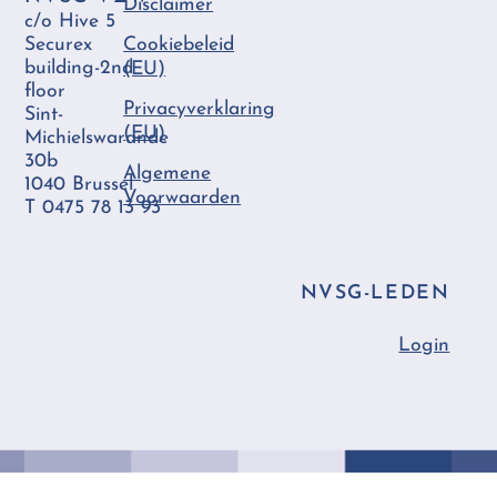
Disclaimer
c/o Hive 5
Securex
Cookiebeleid
building-2nd
(EU)
floor
Privacyverklaring
Sint-
(EU)
Michielswarande
30b
Algemene
1040 Brussel
Voorwaarden
T 0475 78 13 93
NVSG-LEDEN
Login
Back
To
Top