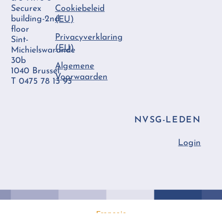
Securex
Cookiebeleid
building-2nd
(EU)
floor
Privacyverklaring
Sint-
(EU)
Michielswarande
30b
Algemene
1040 Brussel
Voorwaarden
T 0475 78 13 93
NVSG-LEDEN
Login
Back
To
Top
Français