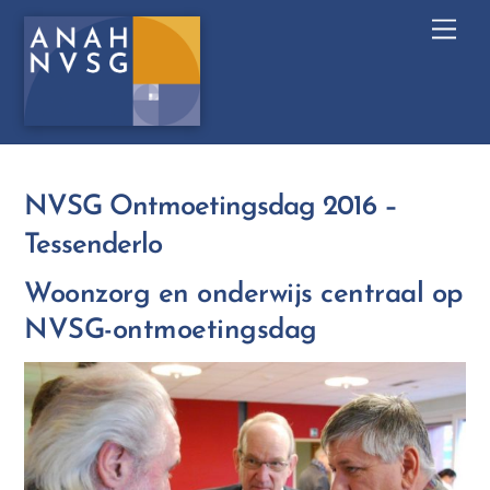
Skip
Men
to
content
NVSG Ontmoetingsdag 2016 –
Tessenderlo
Woonzorg en onderwijs centraal op
NVSG-ontmoetingsdag