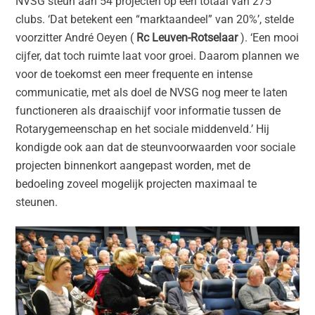
NVSG steun aan 54 projecten op een totaal van 275
clubs. ‘Dat betekent een “marktaandeel” van 20%’, stelde
voorzitter André Oeyen (
Rc Leuven-Rotselaar
). ‘Een mooi
cijfer, dat toch ruimte laat voor groei. Daarom plannen we
voor de toekomst een meer frequente en intense
communicatie, met als doel de NVSG nog meer te laten
functioneren als draaischijf voor informatie tussen de
Rotarygemeenschap en het sociale middenveld.’ Hij
kondigde ook aan dat de steunvoorwaarden voor sociale
projecten binnenkort aangepast worden, met de
bedoeling zoveel mogelijk projecten maximaal te
steunen.