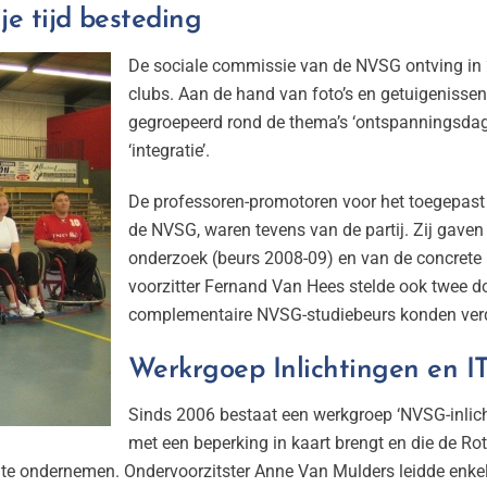
ije tijd besteding
De sociale commissie van de NVSG ontving in 2
clubs. Aan de hand van foto’s en getuigenissen 
gegroepeerd rond de thema’s ‘ontspanningsdagen
‘integratie’.
De professoren-promotoren voor het toegepast 
de NVSG, waren tevens van de partij. Zij gaven
onderzoek (beurs 2008-09) en van de concrete 
voorzitter Fernand Van Hees stelde ook twee d
complementaire NVSG-studiebeurs konden verde
Werkrgoep Inlichtingen en I
Sinds 2006 bestaat een werkgroep ‘NVSG-inlich
met een beperking in kaart brengt en die de Rot
 te ondernemen. Ondervoorzitster Anne Van Mulders leidde enkele