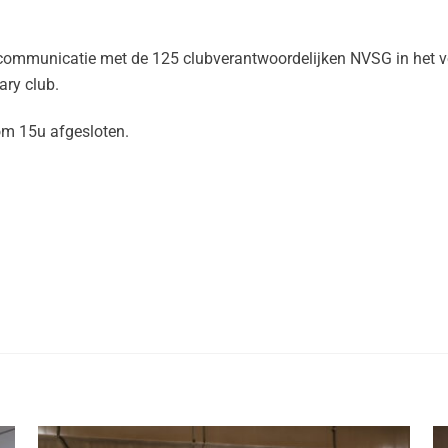
e communicatie met de 125 club­verantwoordelijken NVSG in het v
ry club.
om 15u afgesloten.