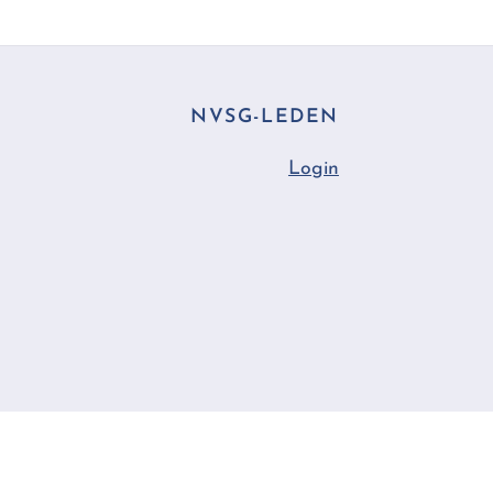
NVSG-LEDEN
Login
Back
To
Top