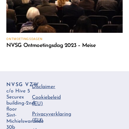
ONTMOETINGSDAGEN
NVSG Ontmoetingsdag 2023 – Meise
NVSG VZW
Disclaimer
c/o Hive 5
Securex
Cookiebeleid
building-2nd
(EU)
floor
Privacyverklaring
Sint-
(EU)
Michielswarande
30b