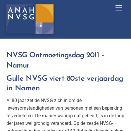
Skip
Men
to
content
NVSG Ontmoetingsdag 2011 –
Namur
Gulle NVSG viert 80ste verjaardag
in Namen
Al 80 jaar zet de NVSG zich in om de
levensomstandigheden van personen met een beperking
te verbeteren. De manier waarop dat gebeurt, is in de loop
der jaren wel grondig veranderd. Op de zesde NVSG-
ontmoetingsdag konden zo’n 140 Rotariërs kennismaken