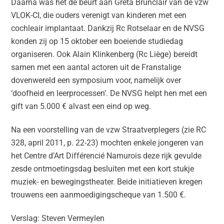
Daarna was het de beurt aan Greta Brunclair van de vzw
VLOK-CI, die ouders verenigt van kinderen met een
cochleair implantaat. Dankzij Rc Rotselaar en de NVSG
konden zij op 15 oktober een boeiende studiedag
organiseren. Ook Alain Klinkenberg (Rc Liège) bereidt
samen met een aantal actoren uit de Franstalige
dovenwereld een symposium voor, namelijk over
‘doofheid en leerprocessen’. De NVSG helpt hen met een
gift van 5.000 € alvast een eind op weg.
Na een voorstelling van de vzw Straatverplegers (zie RC
328, april 2011, p. 22-23) mochten enkele jongeren van
het Centre d’Art Différencié Namurois deze rijk gevulde
zesde ontmoetingsdag besluiten met een kort stukje
muziek- en bewegingstheater. Beide initiatieven kregen
trouwens een aanmoedigingscheque van 1.500 €.
Verslag: Steven Vermeylen