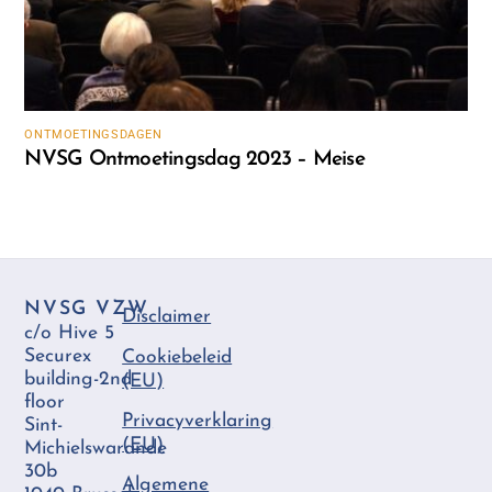
ONTMOETINGSDAGEN
NVSG Ontmoetingsdag 2023 – Meise
NVSG VZW
Disclaimer
c/o Hive 5
Securex
Cookiebeleid
building-2nd
(EU)
floor
Privacyverklaring
Sint-
(EU)
Michielswarande
30b
Algemene